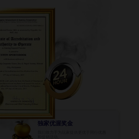
独家优渥奖金
我们致力于为玩家提供更优于同行优惠
和促销活动。