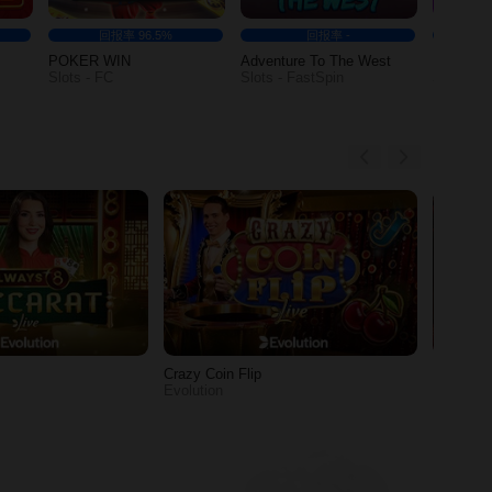
回报率
96.5%
回报率
-
POKER WIN
Adventure To The West
Pharaoh'
Slots
-
FC
Slots
-
FastSpin
Slots
-
N
Crazy Coin Flip
Funky T
Evolution
Evolutio