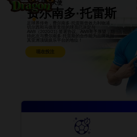
AW8 品牌大使
费尔南多·托雷斯
足球界传奇，费尔南多·托雷斯曾效力利物浦，
切尔西和马德里竞技的球员已决定与
AW8（2020/21) 签署协议。AW8寄予厚望，期
待此次与费尔南多·托雷斯的合作能为品牌巩固
其亚洲顶级娱乐平台的地位！
现在投注