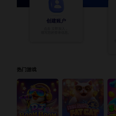
创建账户
点击 立即加入，
填写您的登录信息。
热门游戏