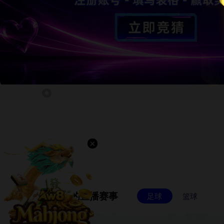
最新优惠
×
即将举行的直播赛事
足球
篮球