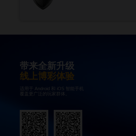
带来全新升级
线上博彩体验
适用于 Android 和 iOS 智能手机
覆盖更广泛的玩家群体。