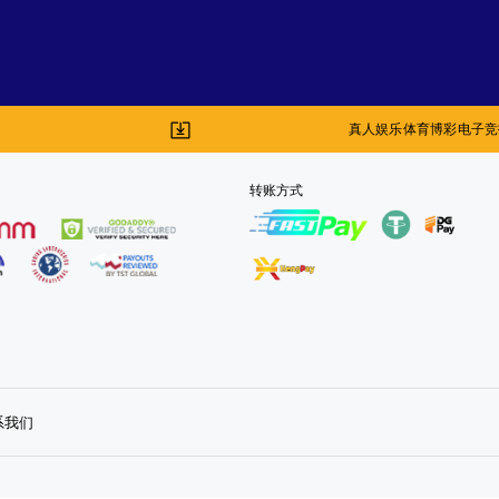
真人娱乐
体育博彩
电子竞
转账方式
系我们