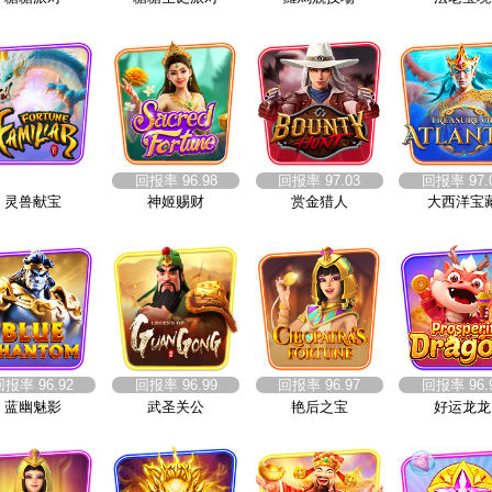
回报率
96.98
回报率
97.03
回报率
97.
灵兽献宝
神姬赐财
赏金猎人
大西洋宝
回报率
96.92
回报率
96.99
回报率
96.97
回报率
96.
蓝幽魅影
武圣关公
艳后之宝
好运龙龙