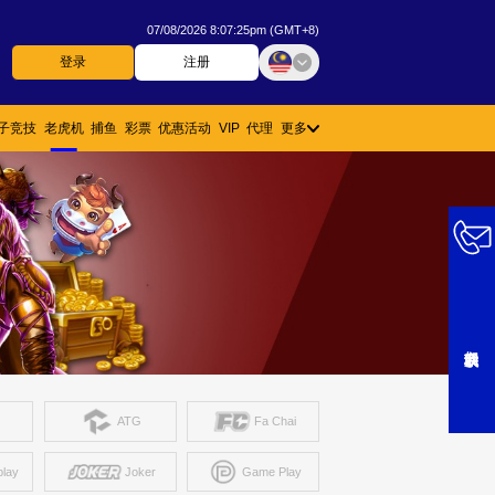
07/08/2026 8:07:25pm (GMT+8)
登录
注册
子竞技
老虎机
捕鱼
彩票
优惠活动
VIP
代理
更多
ATG
Fa Chai
play
Joker
Game Play