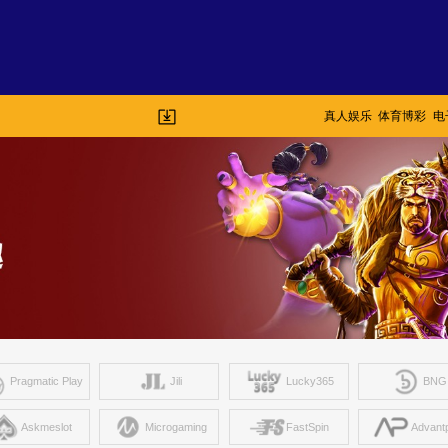
真人娱乐
体育博彩
电
Pragmatic Play
Jili
Lucky365
BNG
Askmeslot
Microgaming
FastSpin
Advant