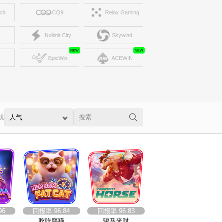
ech
CQ9
Relax Gaming
Nolimit City
Skywind
NEW
NEW
EpicWin
ACEWIN
戏
96
回报率
96.84
回报率
96.83
吃吃胖猫
骏马来财