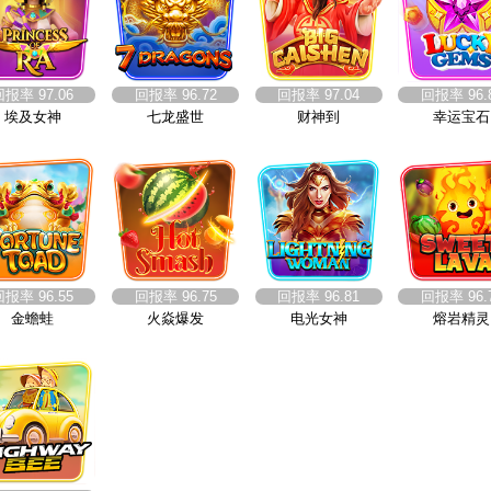
回报率
97.06
回报率
96.72
回报率
97.04
回报率
96.
埃及女神
七龙盛世
财神到
幸运宝石
回报率
96.55
回报率
96.75
回报率
96.81
回报率
96.
金蟾蛙
火焱爆发
电光女神
熔岩精灵