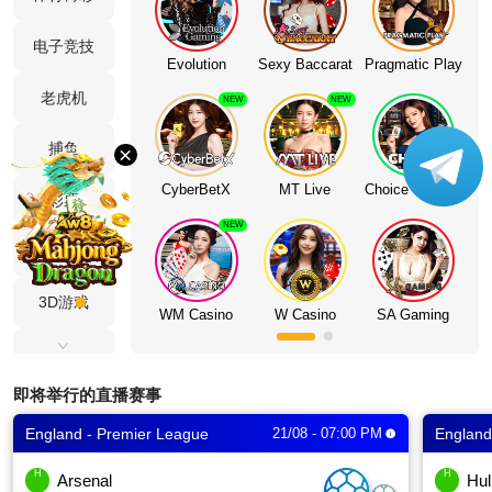
语
言
电子竞技
PC
Evolution
Sexy Baccarat
Pragmatic Play
版
老虎机
NEW
NEW
下
捕鱼
载
×
CyberBetX
MT Live
Choice Gaming
彩票
VIP
NEW
扑克
代
理
3D游戏
WM Casino
W Casino
SA Gaming
斗鸡
即将举行的直播赛事
快速游戏
England - Premier League
21/08 - 07:00 PM
England
即时比分
H
H
Arsenal
Hul