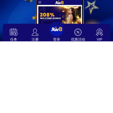
任务
注册
登录
优惠活动
VIP
许可证
证书
关注我们
转账方式