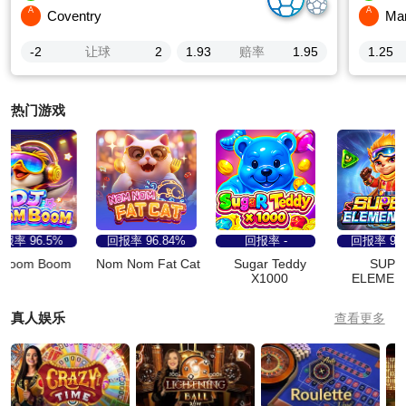
A
A
Coventry
Man
-2
让球
2
1.93
赔率
1.95
1.25
热门游戏
报率
96.5%
回报率
96.84%
回报率
-
回报率
96.
Boom Boom
Nom Nom Fat Cat
Sugar Teddy
SUPER
X1000
ELEMENTS
真人娱乐
查看更多