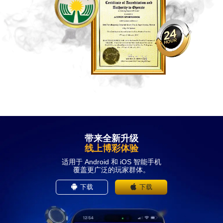
带来全新升级
线上博彩体验
适用于 Android 和 iOS 智能手机
覆盖更广泛的玩家群体。
下载
下载