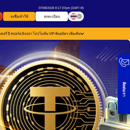
07/08/2026 8:17:08pm (GMT+8)
ย
ลงชื่อเข้าใช้
ลงทะเบียน
เตอรี่
อี สปอร์ต
ยิงปลา
โปรโมชั่น
VIP
พันธมิตร
เพิ่มเติม
ติดต่อเรา