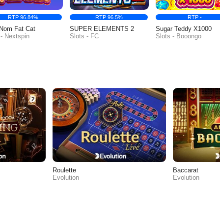
RTP
96.84%
RTP
96.5%
RTP
-
Nom Fat Cat
SUPER ELEMENTS 2
Sugar Teddy X1000
-
Nextspin
Slots
-
FC
Slots
-
Booongo
Roulette
Baccarat
Evolution
Evolution