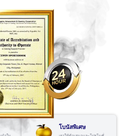
โบนัสพิเศษ
้นนำใน
เราให้ข้อเสนอและโปรโมชั่