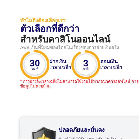
ทำไมถึงต้องเลือกเรา
ตัวเลือกที่ดีกว่า
สำหรับคาสิโนออนไลน์
Aw8 เป็นที่นิยมของไทยในเรื่องของการจ่ายเงินจริง
30
3
ฝากเงิน
ถอนเงิน
เวลาเฉลี่ย
เวลาเฉลี่ย
วินาที
นาที
* การอ้างอิงเวลาเฉลี่ยไม่สามารถใช้งานได้หากธนาคารออฟไลน์ การเ
ข้อมูลไม่ครบถ้วน
ปลอดภัยและมั่นคง
AceWin8 ได้รับการรองรับจากรัฐบาล