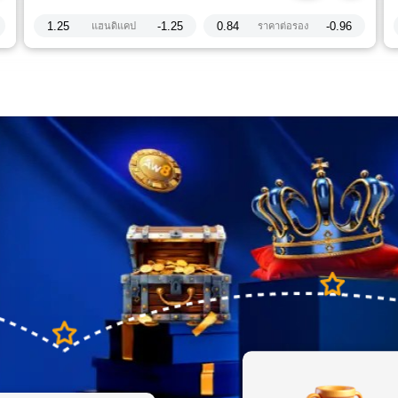
1.25
-1.25
0.84
-0.96
แฮนดิแคป
ราคาต่อรอง