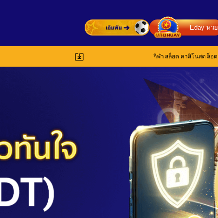
Eday หว
กีฬา
สล็อต
คาสิโนสด
ล็อต