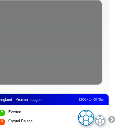
England - Premier League
England
22/08 - 14:00 (Sa)
H
Everton
H
No
A
Crystal Palace
A
Le