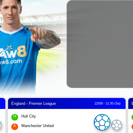
England - Premier League
)
22/08 - 11:30 (Sa)
H
Hull City
A
Manchester United