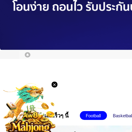
โปรโมชั่น
×
การแข่งขันสดเร็วๆ นี้
Football
Basketbal