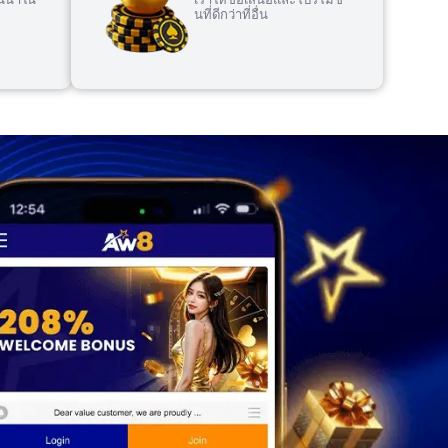
นที่ดีกว่าที่อื่น