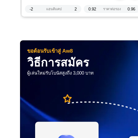
-2
2
0.92
0.96
แฮนดิแคป
ราคาต่อรอง
ขอต้อนรับเข้าสู่ Aw8
วิธีการสมัคร
ผู้เล่นใหม่รับโบนัสสูงถึง 3,000 บาท