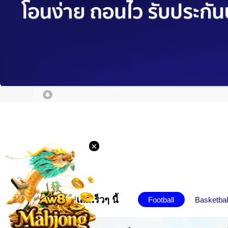
โปรโมชั่น
×
การแข่งขันสดเร็วๆ นี้
Football
Basketbal