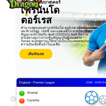
แบรนด์ แอมบาสเดอร์
เฟร์นันโด
ตอร์เรส
ตำนานฟุตบอลอย่างเฟร์นันโด ตอร์เรส อดีตนัก
เตะลิเวอร์พูล, เชลซี และแอตเลติโก มาดริด เซ็น
สัญญาฉบับใหม่กับ Aw8 (2020/21) Aw8 มีความ
หวังอย่างสูงว่าการเซ็นสัญญากับผู้เล่นอย่าง
Torres จะยกสถานะให้กลายเป็นเป็นแพลตฟอร์ม
ความบันเทิงชั้นนำในเอเชีย
เดิมพันเลย
England - Premier League
21/08 - 19:00 (Fr
H
Arsenal
A
Coventry