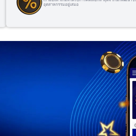
อุตสาหกรรมอยู่เสมอ