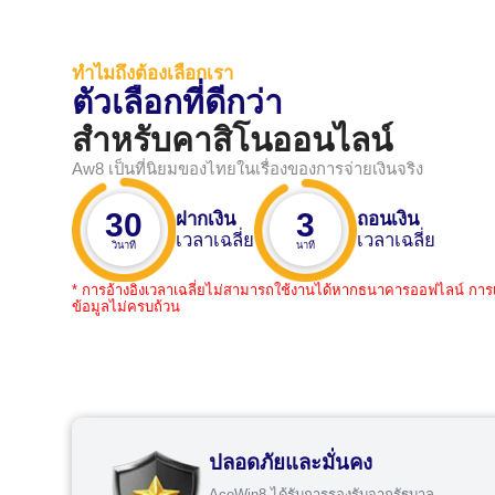
ทำไมถึงต้องเลือกเรา
ตัวเลือกที่ดีกว่า
สำหรับคาสิโนออนไลน์
Aw8 เป็นที่นิยมของไทยในเรื่องของการจ่ายเงินจริง
30
3
ฝากเงิน
ถอนเงิน
เวลาเฉลี่ย
เวลาเฉลี่ย
วินาที
นาที
* การอ้างอิงเวลาเฉลี่ยไม่สามารถใช้งานได้หากธนาคารออฟไลน์ การเ
ข้อมูลไม่ครบถ้วน
ปลอดภัยและมั่นคง
AceWin8 ได้รับการรองรับจากรัฐบาล