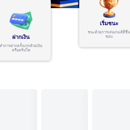
เริ่มชนะ
ชนะด้วยการเล่นเกมส์ที่ชื่
ฝากเงิน
ชอบ
ทำการฝากครั้งแรกด้วยเงิน
หรือคริปโต