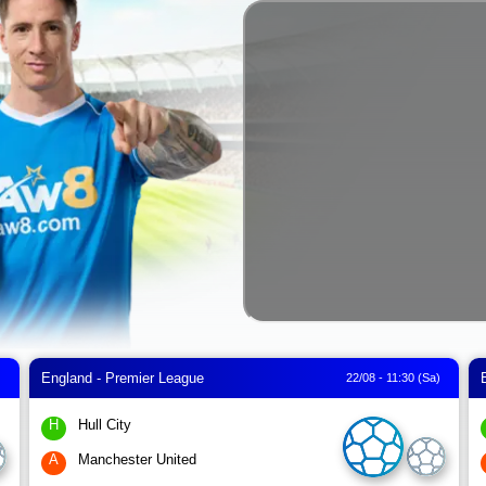
England - Premier League
)
22/08 - 11:30 (Sa)
H
Hull City
A
Manchester United