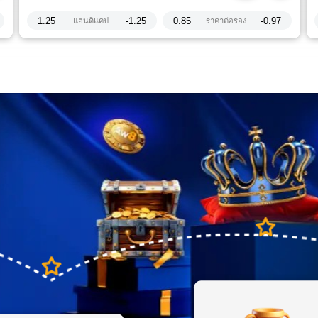
1.25
-1.25
0.85
-0.97
แฮนดิแคป
ราคาต่อรอง