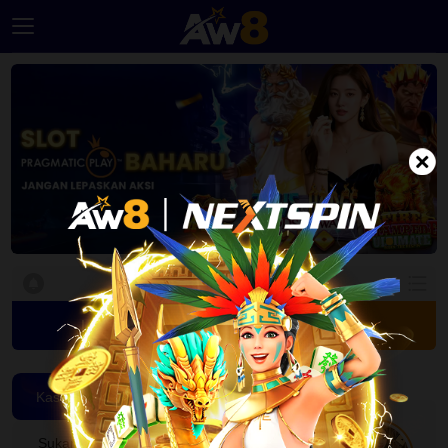
Halaman
Utama
Promosi
Duta
Hubungi
Kami
Papan
Log Masuk
Sertai
Pendahulu
Bahasa
Kasino
Kasino
HOT
HOT
Desktop
Sukan