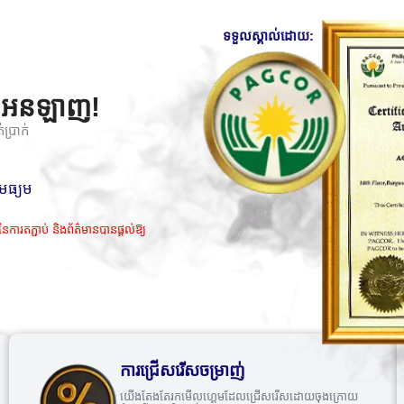
ទទួលស្គាល់ដោយ:
ីណូអនឡាញ!
ប្រាក់
មធ្យម
ារតភ្ជាប់ និងព័ត៌មានបានផ្តល់ឱ្យ
ការជ្រើសរើសចម្រាញ់
យើងតែងតែរកមើលហ្គេមដែលជ្រើសរើសដោយចុងក្រោយ