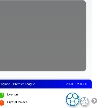
England - Premier League
England
22/08 - 14:00 (Sa)
H
Everton
H
No
A
Crystal Palace
A
Le