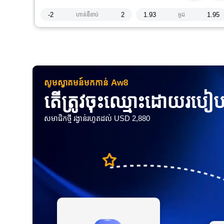
-2
2
1.93
1.95
ហាន់ឌីខាប់
អូដ
សូមស្វាគមន៍មកកាន់ Aw8
តើត្រូវចុះឈ្មោះដោយរប
សមាជិកថ្មី រង្វាន់រហូតដល់ USD 2,880