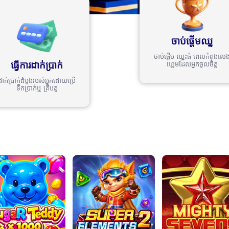
ចាប់ផ្តើមឈ្ន
ចាប់ផ្តើម ឈ្នះធំ ពេលកំពុងលេ
ធ្វើការដាក់ប្រាក់
ហ្គេមដែលអ្នកចូលចិត្ត
ដាក់ប្រាក់ដំបូងរបស់អ្នកដោយប្រើ
ទឹកប្រាក់ឬ គ្រីបតូ