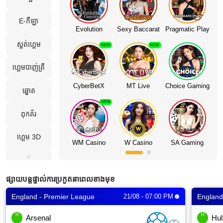
E-កីឡា
ដោនឡូដ
Evolution
Sexy Baccarat
Pragmatic Play
ស្លត់ហ្គេម
NEW
NEW
វីអាយភី
ហ្គេមបាញ់ត្រី
ភ្នាក់ងារ
CyberBetX
MT Live
Choice Gaming
ឆ្នោត
NEW
ពុកគ័រ
ហ្គេម 3D
WM Casino
W Casino
SA Gaming
ជល់មាន់
ផ្សាយបន្តផ្ទាល់ការប្រកួតនាពេលខាងមុខ
ហ្គេមដែលលឿន
England - Premier League
21/08 - 07:00 PM
England
Score
H
H
Arsenal
Hul