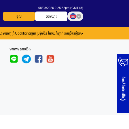
08/08/2026 2:25:33pm (GMT+8)
ចូល
ចុះឈ្មោះ
្គេមបាញ់ត្រី
Cockfight
ឆ្នោត
ប្រម៉ូសិន
វីអាយភី
ភ្នាក់ងារ
ច្រើនទៀត
មកតាមពូកយើង
ទំនាក់ទំនងយើងខ្ញុំ