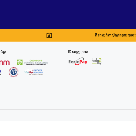
កីឡា
ស្លត់
កាស៊ីណូផ្សាយផ្ទាល់
ហ
នប័ត្រ
វិធីសាស្រ្តទូទាត់