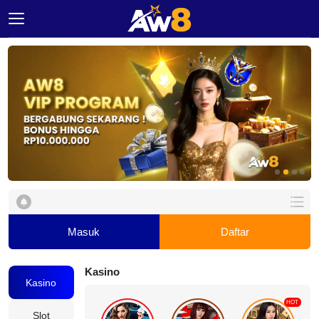
Beranda
Promosi
Duta
Hubungi
Papan
Peringkat
Masuk
Daftar
Bahasa
Kasino
Kasino
Desktop
HOT
Slot