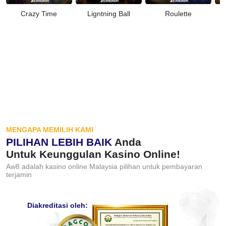
Crazy Time
Ligntning Ball
Roulette
MENGAPA MEMILIH KAMI
PILIHAN LEBIH BAIK
Anda
Untuk Keunggulan Kasino Online!
Aw8 adalah kasino online Malaysia pilihan untuk pembayaran
terjamin
Diakreditasi oleh: